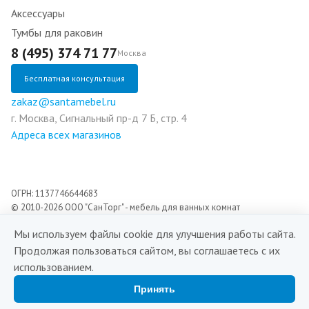
Аксессуары
Тумбы для раковин
8 (495) 374 71 77
Москва
Бесплатная консультация
zakaz@santamebel.ru
г. Москва, Сигнальный пр-д 7 Б, стр. 4
Адреса всех магазинов
ОГРН: 1137746644683
© 2010-2026 ООО "СанТорг" - мебель для ванных комнат
Мы используем файлы cookie для улучшения работы сайта.
Разработка сайта:
Продолжая пользоваться сайтом, вы соглашаетесь с их
Digital agency Champer
использованием.
Принять
Каталог
Войти
Избранное
Сравнение
Корзина