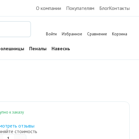
О компании
Покупателям
Блог
Контакты
Поиск
Войти
Избранное
Сравнение
Корзина
толешницы
Пеналы
Навесные шкафы
Тумбы напольные
упно к заказу
мотреть отзывы
чняйте стоимость