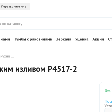
Перезвоните мне
инами
Тумбы с раковинами
Зеркала
Уценка
Акции
С
Смеситель для кухни с коротким изливом P4517-2
тким изливом P4517-2
Дост
Пос
Уто