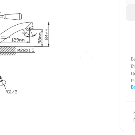
prev
В
Г
Ц
Р
В