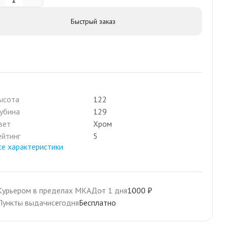
Быстрый заказ
ысота
122
лубина
129
вет
Хром
ейтинг
5
се характеристики
Курьером в пределах МКАД
от 1 дня
1000 ₽
Пункты выдачи
сегодня
Бесплатно