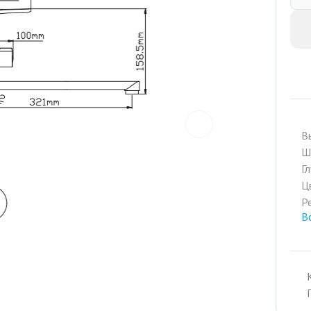
prev
В
Ш
Г
Ц
Р
В