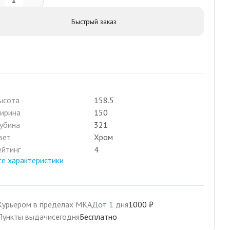
Быстрый заказ
ысота
158.5
ирина
150
лубина
321
вет
Хром
ейтинг
4
се характеристики
Курьером в пределах МКАД
от 1 дня
1000 ₽
Пункты выдачи
сегодня
Бесплатно