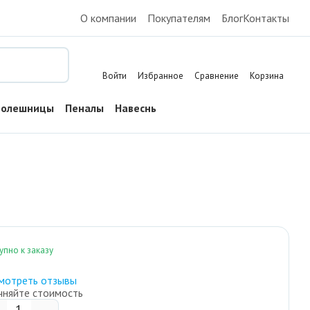
О компании
Покупателям
Блог
Контакты
Поиск
Войти
Избранное
Сравнение
Корзина
толешницы
Пеналы
Навесные шкафы
Тумбы напольные
упно к заказу
мотреть отзывы
чняйте стоимость