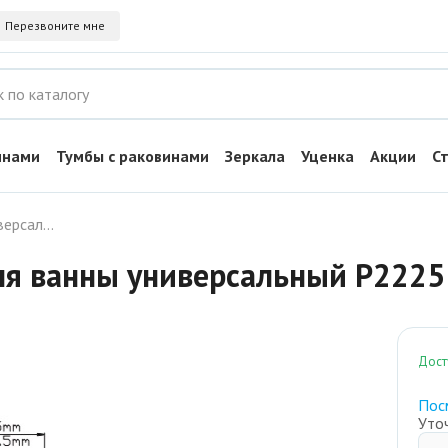
Перезвоните мне
инами
Тумбы с раковинами
Зеркала
Уценка
Акции
С
Смеситель универсальный для ванны универсальный P2225
ля ванны универсальный P2225
Дост
Пос
Уто