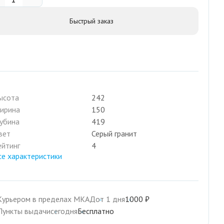
Быстрый заказ
ысота
242
ирина
150
лубина
419
вет
Серый гранит
ейтинг
4
се характеристики
Курьером в пределах МКАД
от 1 дня
1000 ₽
Пункты выдачи
сегодня
Бесплатно