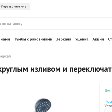
Перезвоните мне
инами
Тумбы с раковинами
Зеркала
Уценка
Акции
С
Смеситель универсальный с круглым изливом и переключателем для душа B22-334
 круглым изливом и переключа
Дост
Пос
Уто