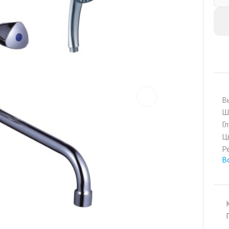
prev
В
Ш
Г
Ц
Р
В