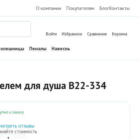
О компании
Покупателям
Блог
Контакты
Поиск
Войти
Избранное
Сравнение
Корзина
толешницы
Пеналы
Навесные шкафы
Тумбы напольные
телем для душа B22-334
упно к заказу
мотреть отзывы
чняйте стоимость