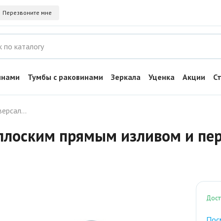
Перезвоните мне
инами
Тумбы с раковинами
Зеркала
Уценка
Акции
С
Смеситель универсальный с плоским прямым изливом и переключателем для душа B23-333
 плоским прямым изливом и пе
Дост
Пос