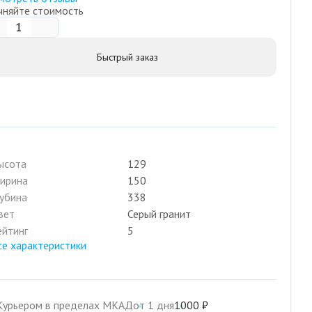
чняйте стоимость
Быстрый заказ
ысота
129
ирина
150
лубина
338
вет
Серый гранит
ейтинг
5
се характеристики
Курьером в пределах МКАД
от 1 дня
1000 ₽