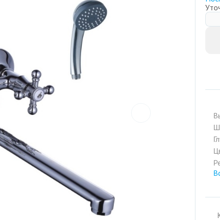
Уто
prev
В
Ш
Г
Ц
Р
В