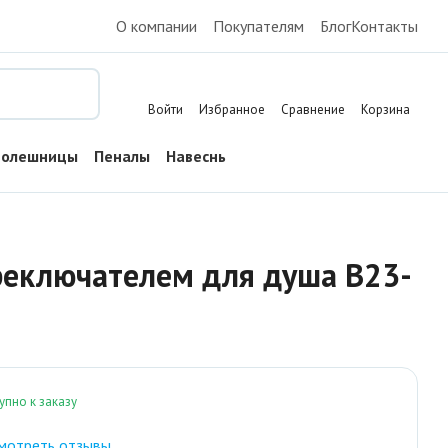
О компании
Покупателям
Блог
Контакты
Поиск
Войти
Избранное
Сравнение
Корзина
толешницы
Пеналы
Навесные шкафы
Тумбы напольные
реключателем для душа B23-
упно к заказу
мотреть отзывы