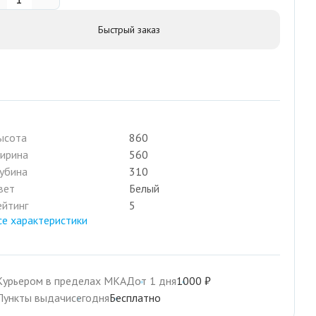
Быстрый заказ
ысота
860
ирина
560
лубина
310
вет
Белый
ейтинг
5
се характеристики
Курьером в пределах МКАД
от 1 дня
1000 ₽
Пункты выдачи
сегодня
Бесплатно