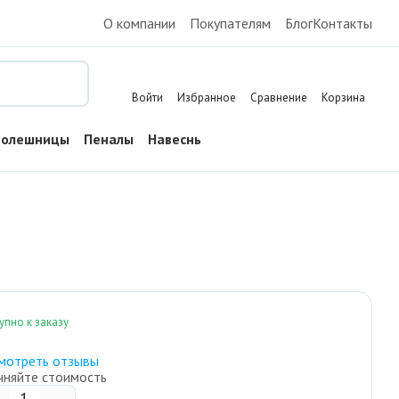
О компании
Покупателям
Блог
Контакты
Поиск
Войти
Избранное
Сравнение
Корзина
толешницы
Пеналы
Навесные шкафы
Тумбы напольные
упно к заказу
мотреть отзывы
чняйте стоимость