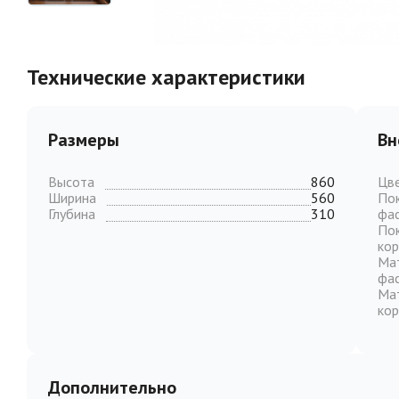
Технические характеристики
Размеры
Вн
Высота
860
Цв
Ширина
560
По
Глубина
310
фа
По
кор
Ма
фа
Ма
кор
Дополнительно