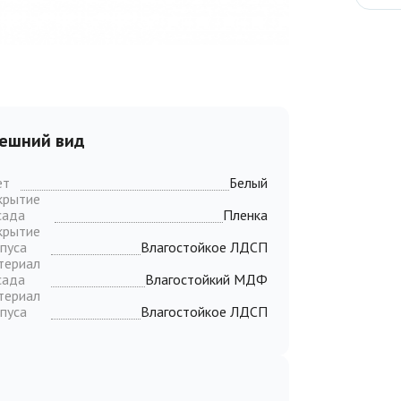
ешний вид
ет
Белый
крытие
сада
Пленка
крытие
пуса
Влагостойкое ЛДСП
териал
сада
Влагостойкий МДФ
териал
пуса
Влагостойкое ЛДСП