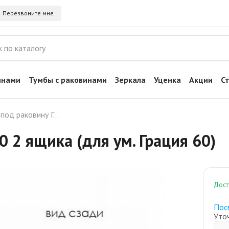
Перезвоните мне
инами
Тумбы с раковинами
Зеркала
Уценка
Акции
С
Тумба под раковину Грация 60 2 ящика (для ум. Грация 60)
0 2 ящика (для ум. Грация 60)
Дост
Пос
Уто