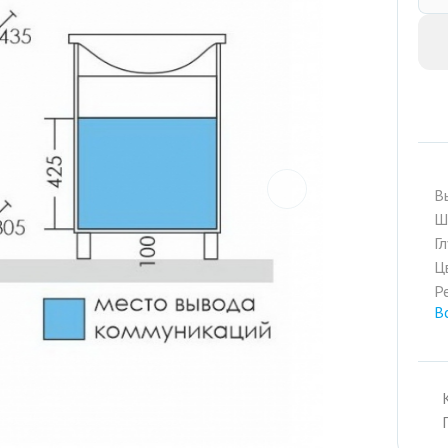
prev
В
Ш
Г
Ц
Р
В