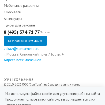
Мебельные раковины
Смесители
Аксессуары
Тумбы для раковин
8 (495) 374 71 77
Москва
Бесплатная консультация
zakaz@santamebel.ru
г. Москва, Сигнальный пр-д 7 Б, стр. 4
Адреса всех магазинов
ОГРН: 1137746644683
© 2010-2026 ООО "СанТорг" - мебель для ванных комнат
Мы используем файлы cookie для улучшения работы сайта.
Разработка сайта:
Продолжая пользоваться сайтом, вы соглашаетесь с их
Digital agency Champer
использованием.