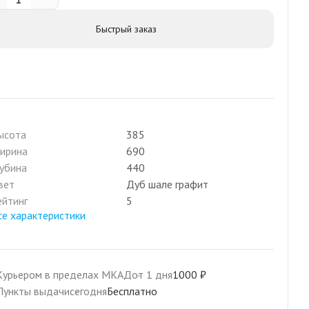
Быстрый заказ
ысота
385
ирина
690
лубина
440
вет
Дуб шале графит
ейтинг
5
се характеристики
Курьером в пределах МКАД
от 1 дня
1000 ₽
Пункты выдачи
сегодня
Бесплатно