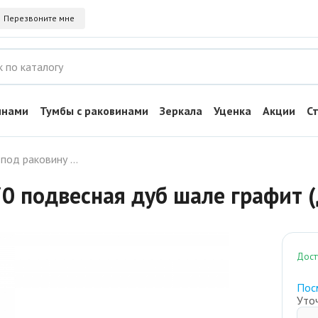
Перезвоните мне
инами
Тумбы с раковинами
Зеркала
Уценка
Акции
С
Тумба под раковину Венера 70 подвесная дуб шале графит (для ум. Вега 70)
0 подвесная дуб шале графит (д
Дост
Пос
Уто