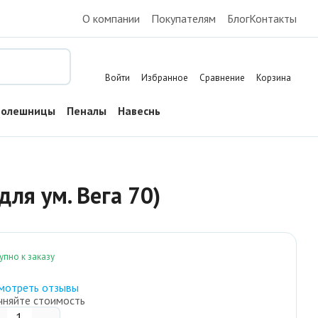
О компании
Покупателям
Блог
Контакты
Поиск
Войти
Избранное
Сравнение
Корзина
толешницы
Пеналы
Навесные шкафы
Тумбы напольные
ля ум. Вега 70)
упно к заказу
мотреть отзывы
чняйте стоимость