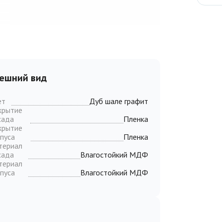
ешний вид
ет
Дуб шале графит
крытие
сада
Пленка
крытие
пуса
Пленка
териал
сада
Влагостойкий МДФ
териал
пуса
Влагостойкий МДФ