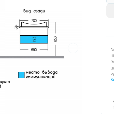
prev
В
Ш
Г
Ц
Р
В